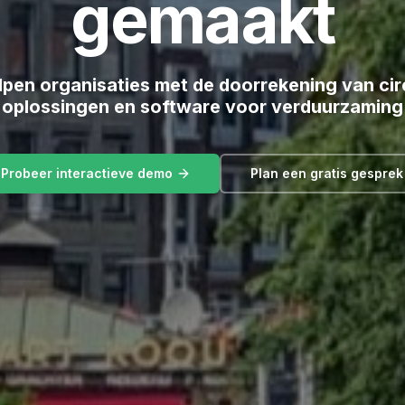
gemaakt
lpen organisaties met de doorrekening van cir
oplossingen en software voor verduurzaming
Probeer interactieve demo
Plan een gratis gesprek