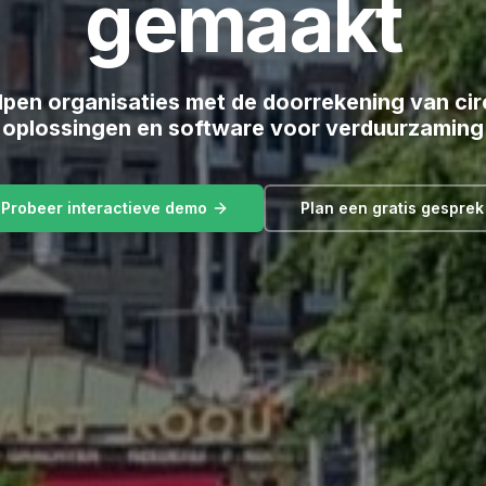
gemaakt
lpen organisaties met de doorrekening van cir
oplossingen en software voor verduurzaming
Probeer interactieve demo
Plan een gratis gesprek